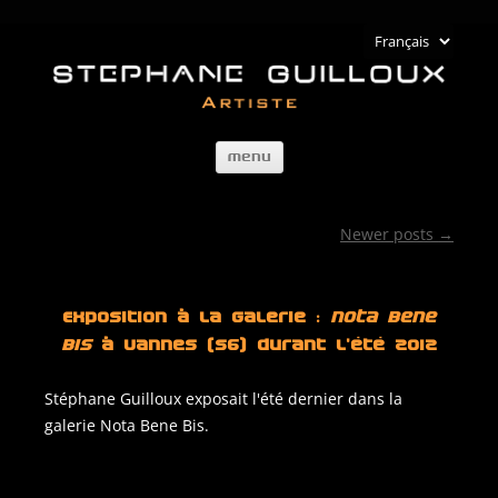
Artiste
Stéphane
Skip
Guilloux
Menu
to
content
Newer posts
→
Post
navigation
Exposition à la Galerie :
Nota Bene
Bis
à Vannes (56) durant l'été 2012
Stéphane Guilloux exposait l'été dernier dans la
galerie Nota Bene Bis.